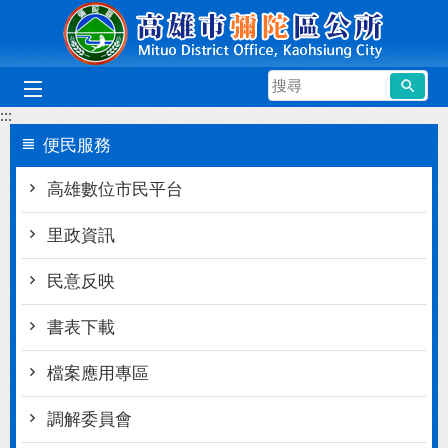
跳到主要內容區塊
搜
尋
:::
便民服務
高雄數位市民平台
里政資訊
民意反映
書表下載
檔案應用專區
調解委員會