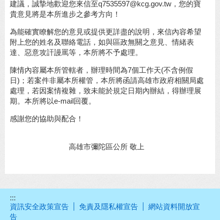
建議，誠摯地歡迎您來信至q7535597@kcg.gov.tw，您的寶
貴意見將是本所進步之參考方向！
為能確實瞭解您的意見或提供更詳盡的說明，來信內容希望
附上您的姓名及聯絡電話，如與區政無關之意見、情緒表
達、惡意攻訐謾罵等，本所將不予處理。
陳情內容屬本所管轄者，辦理時間為7個工作天(不含例假
日)；若案件非屬本所權管，本所將函請高雄市政府相關局處
處理，若因案情複雜，致未能於規定日期內辦結，得辦理展
期。本所將以e-mail回覆。
感謝您的協助與配合！
高雄市彌陀區公所 敬上
:::
資訊安全政策宣告
免責及隱私權宣告
網站資料開放宣
告