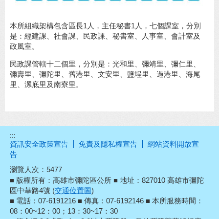
本所組織架構包含區長1人，主任秘書1人，七個課室，分別
是：經建課、社會課、民政課、秘書室、人事室、會計室及
政風室。
民政課管轄十二個里，分別是：光和里、彌靖里、彌仁里、
彌壽里、彌陀里、舊港里、文安里、鹽埕里、過港里、海尾
里、漯底里及南寮里。
:::
資訊安全政策宣告
免責及隱私權宣告
網站資料開放宣
告
瀏覽人次：
5477
■ 版權所有：高雄市彌陀區公所 ■ 地址：827010 高雄市彌陀
區中華路4號 (
交通位置圖
)
■ 電話：07-6191216 ■ 傳真：07-6192146 ■ 本所服務時間：
08：00~12：00；13：30~17：30