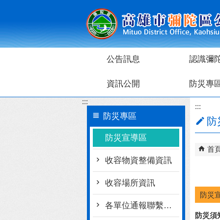
跳到主要內容區塊
公告訊息
認識彌
資訊公開
防災專
:::
:::
防災專區
防
防災宣導區
首
收容物資整備資訊
收容場所資訊
防災
各單位通報聯繫窗口
防災須