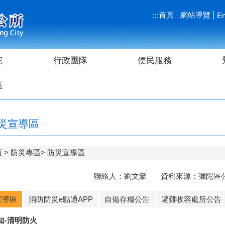
首頁
網站導覽
:::
En
陀
行政團隊
便民服務
區
災宣導區
頁
防災專區
防災宣導區
聯絡人：劉文豪 資料來源：彌陀區公所 
宣導區
消防防災e點通APP
自備存糧公告
避難收容處所公告
知-清明防火