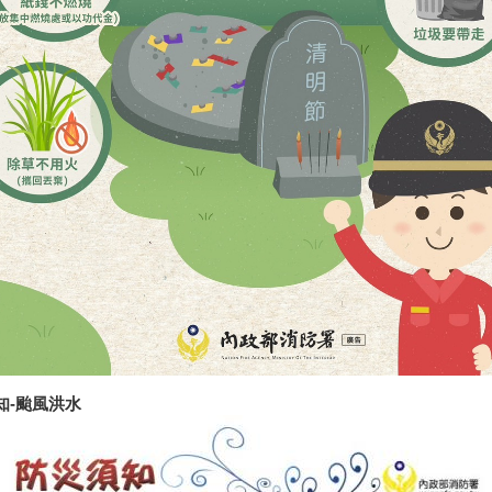
知-颱風洪水