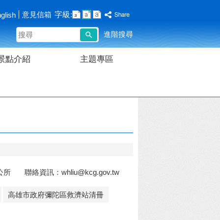
字級:
意見信箱
glish
搜
進階搜尋
尋
景點介紹
主題專區
聯絡資訊：whliu@kcg.gov.tw
高雄市政府彌陀區救濟站清冊