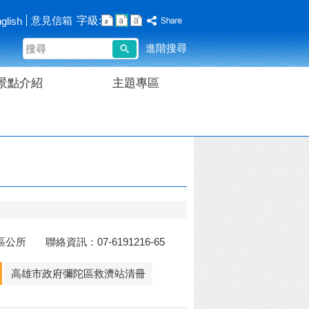
字級:
意見信箱
glish
搜
進階搜尋
尋
景點介紹
主題專區
所 聯絡資訊：07-6191216-65
高雄市政府彌陀區救濟站清冊