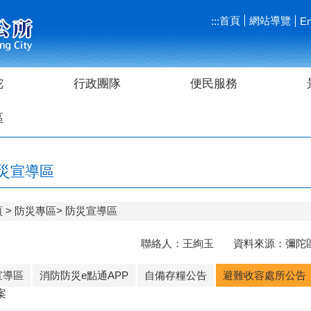
首頁
網站導覽
:::
En
陀
行政團隊
便民服務
區
災宣導區
頁
防災專區
防災宣導區
聯絡人：王絢玉 資料來源：彌陀區公
宣導區
消防防災e點通APP
自備存糧公告
避難收容處所公告
案