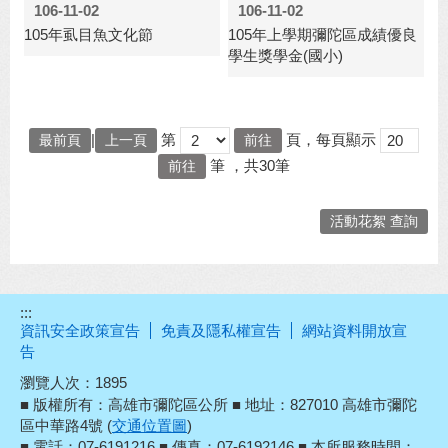
106-11-02
106-11-02
105年虱目魚文化節
105年上學期彌陀區成績優良
學生獎學金(國小)
|
第
頁，每頁顯示
最前頁
上一頁
筆
，共30筆
活動花絮 查詢
:::
資訊安全政策宣告
免責及隱私權宣告
網站資料開放宣
告
瀏覽人次：
1895
■ 版權所有：高雄市彌陀區公所 ■ 地址：827010 高雄市彌陀
區中華路4號 (
交通位置圖
)
■ 電話：07-6191216 ■ 傳真：07-6192146 ■ 本所服務時間：