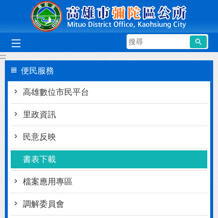
跳到主要內容區塊
搜
尋
:::
便民服務
高雄數位市民平台
里政資訊
民意反映
書表下載
檔案應用專區
調解委員會