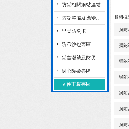
防災相關網站連結
相關檔
防災整備及應變作為
彌陀
里民防災卡
防汛沙包專區
彌陀
災害潛勢及防災地圖檔案
彌陀
身心障礙專區
彌陀
文件下載專區
彌陀
彌陀
彌陀