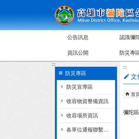
跳到主要內容區塊
公告訊息
認識彌
資訊公開
防災專
:::
:::
防災專區
文
防災宣導區
首
收容物資整備資訊
彌陀區
收容場所資訊
各單位通報聯繫窗口