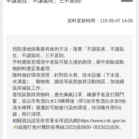
不讓鼠住、不讓鼠吃」三不原則!
資料更新時間：115-05-07 14:05
預防漢他病毒最有效的方法：落實「不讓鼠來、不讓鼠
住、不讓鼠吃」三不原則。
平時應留意環境中老鼠可能入侵的路徑，家中廚餘或動
物飼料應妥善處理。
隨時做好環境清理，針對防火巷、排水設施（下水道、
水溝蓋）、雜物堆、牆垣等鼠類族群活動熱區，加強捕
鼠與滅鼠工作。
發現鼠類排泄物時，應先佩戴口罩、橡膠手套及打開門
窗，並以市售漂白水1:9稀釋後（即1份市售漂白水加9份
清水稀釋）潑灑於可能被污染的環境，待消毒作用5分
鐘，再行清理。
相關資訊請至疾管署全球資訊網(
https://www.cdc.gov.tw
)或撥打免付費防疫專線1922(或0800- 001922)洽詢。