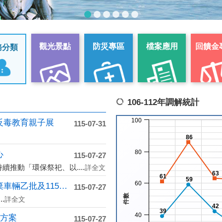
觀光景點
防災專區
檔案應用
回饋金
務分類
106-112年調解統計
100
反毒教育親子展
115-07-31
86
80
心
115-07-27
推動「環保祭祀、以....
詳全文
63
61
59
60
高雄市政府環境保護局辦理招領廢棄車輛乙批及115年....
115-07-27
件數
.
詳全文
42
39
40
勵方案
115-07-27