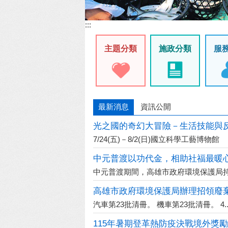
:::
主題分類
施政分類
服
最新消息
資訊公開
光之國的奇幻大冒險－生活技能與
7/24(五)－8/2(日)國立科學工藝博物館
中元普渡以功代金，相助社福最暖
中元普渡期間，高雄市政府環境保護局持續
汽車第23批清冊。 機車第23批清冊。 4...
115年暑期登革熱防疫決戰境外獎