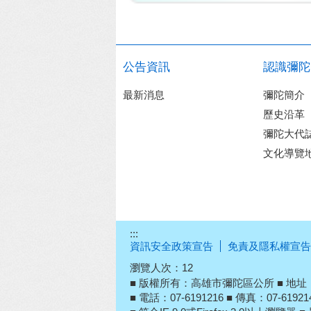
公告資訊
認識彌陀
最新消息
彌陀簡介
歷史沿革
彌陀大代
文化導覽
:::
資訊安全政策宣告
免責及隱私權宣告
瀏覽人次：
12
■ 版權所有：高雄市彌陀區公所 ■ 地址：
■ 電話：07-6191216 ■ 傳真：07-619