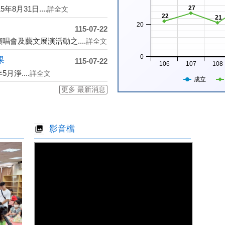
8月31日....
27
詳全文
22
21
20
115-07-22
會及藝文展演活動之....
詳全文
0
果
115-07-22
106
107
108
月淨....
詳全文
成立
更多 最新消息
影音檔